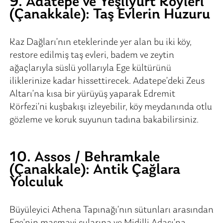
9. Adatepe ve Yeşilyurt Köyleri
(Çanakkale): Taş Evlerin Huzuru
Kaz Dağları’nın eteklerinde yer alan bu iki köy,
restore edilmiş taş evleri, badem ve zeytin
ağaçlarıyla süslü yollarıyla Ege kültürünü
iliklerinize kadar hissettirecek. Adatepe’deki Zeus
Altarı’na kısa bir yürüyüş yaparak Edremit
Körfezi’ni kuşbakışı izleyebilir, köy meydanında otlu
gözleme ve koruk suyunun tadına bakabilirsiniz.
10. Assos / Behramkale
(Çanakkale): Antik Çağlara
Yolculuk
Büyüleyici Athena Tapınağı’nın sütunları arasından
Ege’nin masmavi sularına ve Midilli Adası’na