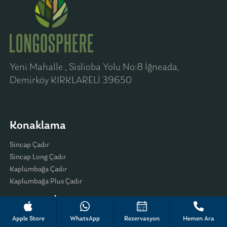
Yeni Mahalle , Sislioba Yolu No:8 İğneada,
Demirköy KIRKLARELİ 39650
Konaklama
Sincap Çadır
Sincap Long Çadır
Kaplumbağa Çadır
Kaplumbağa Plus Çadır
Yeme Ve İçme
Apple Store
WhatsApp
Rezervasyon
Hemen Ara
Food & Wood Restaurant