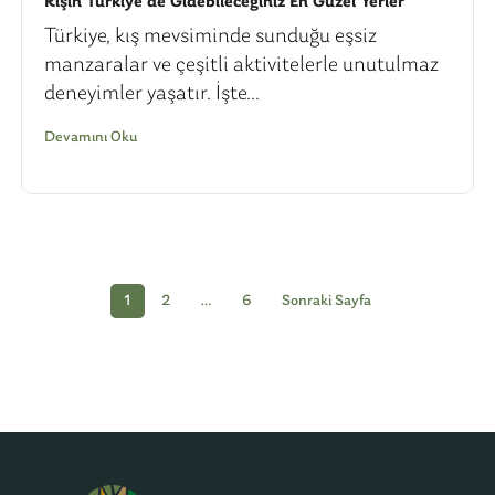
Kışın Türkiye’de Gidebileceğiniz En Güzel Yerler
Türkiye, kış mevsiminde sunduğu eşsiz
manzaralar ve çeşitli aktivitelerle unutulmaz
deneyimler yaşatır. İşte...
Devamını Oku
1
2
…
6
Sonraki Sayfa